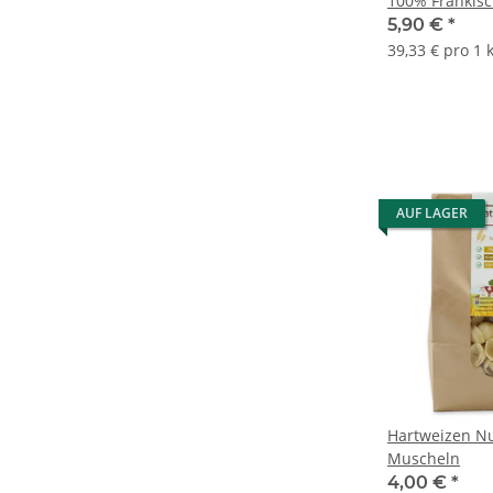
100% Fränkis
5,90 €
*
39,33 € pro 1 
AUF LAGER
Hartweizen Nu
Muscheln
4,00 €
*