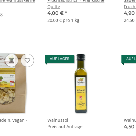
che Walnusskerne
Fruchtaufstrich - Fränkische
Sauer
Quitte
Fruch
4,00 €
*
4,90
kg
20,00 € pro 1 kg
24,50 
AUF LAGER
AUF 
deln, vegan -
Walnussöl
Walnu
Preis auf Anfrage
4,50