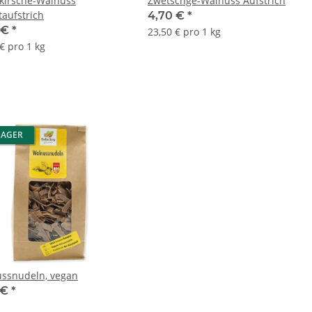
kirsche-Walnuss
Zwetschge-Walnuss Aufstrich
taufstrich
4,70 €
*
 €
*
23,50 € pro 1 kg
€ pro 1 kg
LAGER
ssnudeln, vegan
 €
*