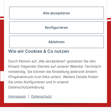
Alle akzeptieren
Konfigurieren
Ablehnen
Informationen
Wie wir Cookies & Co nutzen
Gesetzliche Informationen
Durch Klicken auf „Alle akzeptieren“ gestatten Sie den
Einsatz folgender Dienste auf unserer Website: Technisch
notwendig. Sie können die Einstellung jederzeit ändern
Vertrag widerrufen
(Fingerabdruck-Icon links unten). Weitere Details finden
Sie unter
Konfigurieren
und in unserer
Datenschutzerklärung
.
* Alle Preise inkl. gesetzlicher USt., zzgl.
Versand
Impressum
|
Datenschutz
Powered by
JTL-Shop