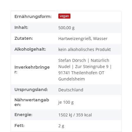
Produkteigenschaft
Wert
Ernährungsform:
vegan
Inhalt:
500,00 g
Zutaten:
Hartweizengrieß, Wasser
Alkoholgehalt:
kein alkoholisches Produkt
Stefan Dörsch | Natürlich
Nudel | Zur Steingrube 9 |
Inverkehrbringe
r:
91741 Theilenhofen OT
Gundelsheim
Ursprungsland:
Deutschland
Nährwertangab
je 100 g
en:
Energie:
1502 kJ / 359 kcal
Fett:
2 g