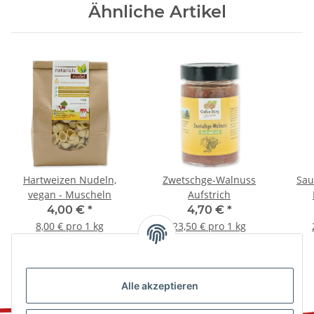
Ähnliche Artikel
Hartweizen Nudeln,
Zwetschge-Walnuss
Sau
vegan - Muscheln
Aufstrich
4,00 €
*
4,70 €
*
8,00 € pro 1 kg
23,50 € pro 1 kg
Alle akzeptieren