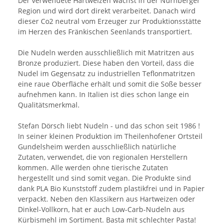
Der verwendete Hartweizen wächst in der Nürnberger
Region und wird dort direkt verarbeitet. Danach wird
dieser Co2 neutral vom Erzeuger zur Produktionsstätte
im Herzen des Fränkischen Seenlands transportiert.
Die Nudeln werden ausschließlich mit Matritzen aus
Bronze produziert. Diese haben den Vorteil, dass die
Nudel im Gegensatz zu industriellen Teflonmatritzen
eine raue Oberfläche erhält und somit die Soße besser
aufnehmen kann. In Italien ist dies schon lange ein
Qualitätsmerkmal.
Stefan Dörsch liebt Nudeln - und das schon seit 1986 !
In seiner kleinen Produktion im Theilenhofener Ortsteil
Gundelsheim werden ausschließlich natürliche
Zutaten, verwendet, die von regionalen Herstellern
kommen. Alle werden ohne tierische Zutaten
hergestellt und sind somit vegan. Die Produkte sind
dank PLA Bio Kunststoff zudem plastikfrei und in Papier
verpackt. Neben den Klassikern aus Hartweizen oder
Dinkel-Vollkorn, hat er auch Low-Carb-Nudeln aus
Kürbismehl im Sortiment. Basta mit schlechter Pasta!