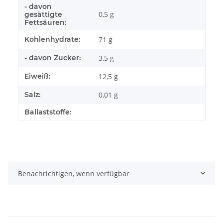
- davon
0,5 g
gesättigte
Fettsäuren:
Kohlenhydrate:
71 g
- davon Zucker:
3,5 g
Eiweiß:
12,5 g
Salz:
0,01 g
Ballaststoffe:
Benachrichtigen, wenn verfügbar