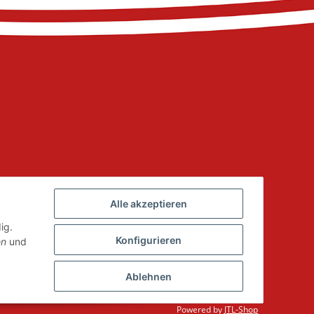
Alle akzeptieren
ig.
Konfigurieren
en
und
Ablehnen
Powered by
JTL-Shop