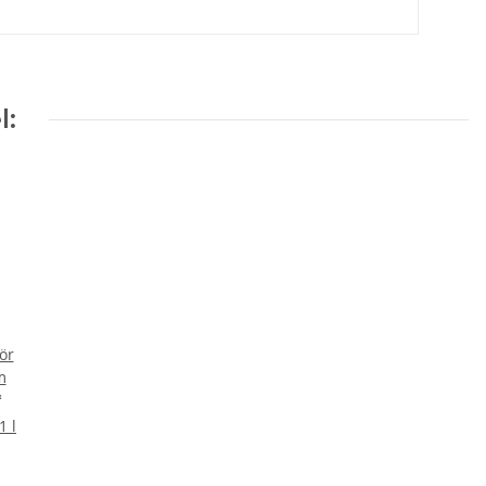
l:
ör
m
*
1 l