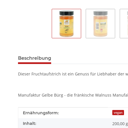
Beschreibung
Dieser Fruchtaufstrich ist ein Genuss für Liebhaber de
Manufaktur Gelbe Bürg - die fränkische Walnuss Manu
Produkteigenschaft
Wert
Ernährungsform:
vegan
Inhalt:
200,00 g