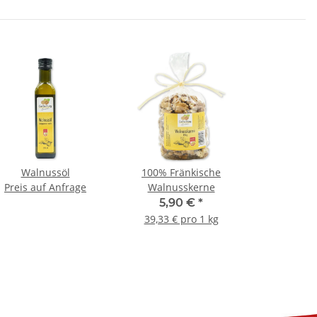
Walnussöl
100% Fränkische
Preis auf Anfrage
Walnusskerne
5,90 €
*
39,33 € pro 1 kg