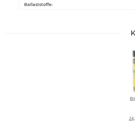
Ballaststoffe:
K
Bi
24,