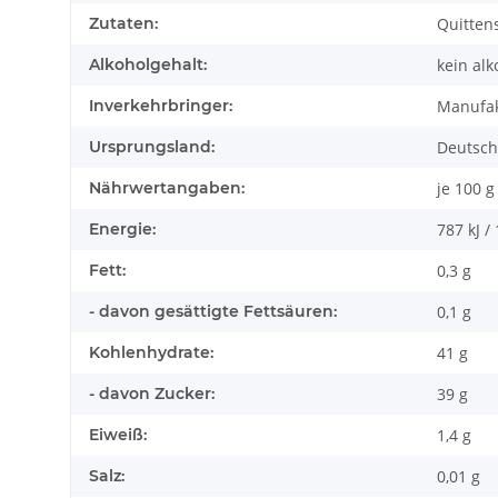
Zutaten:
Quittens
Alkoholgehalt:
kein alk
Inverkehrbringer:
Manufak
Ursprungsland:
Deutsch
Nährwertangaben:
je 100 g
Energie:
787 kJ /
Fett:
0,3 g
- davon gesättigte Fettsäuren:
0,1 g
Kohlenhydrate:
41 g
- davon Zucker:
39 g
Eiweiß:
1,4 g
Salz:
0,01 g