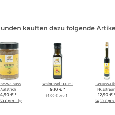
unden kauften dazu folgende Artike
rne-Walnuss
Walnussöl 100 ml
GeNuss-Lik
Aufstrich
Nusstrau
9,10 €
*
4,90 €
*
12,90 €
91,00 € pro 1 l
50 € pro 1 kg
64,50 € pro 