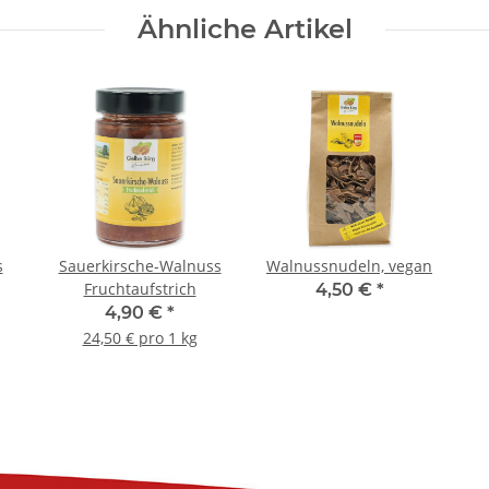
Ähnliche Artikel
s
Sauerkirsche-Walnuss
Walnussnudeln, vegan
Fruchtaufstrich
4,50 €
*
4,90 €
*
24,50 € pro 1 kg