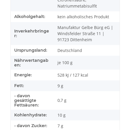
Natriummetabisulfit
Alkoholgehalt:
kein alkoholisches Produkt
Manufaktur Gelbe Bürg eG |
Inverkehrbringe
Windsfelder Straße 11 |
r:
91723 Dittenheim
Ursprungsland:
Deutschland
Nährwertangab
je 100 g
en:
Energie:
528 kJ / 127 kcal
Fett:
9 g
- davon
0,7 g
gesättigte
Fettsäuren:
Kohlenhydrate:
10 g
- davon Zucker:
7 g