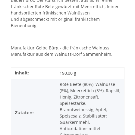
Bauernbrot. Der Aufstrich besteht aus 80 % reiner
fränkischer Rote Bete gewürzt mit Meerrettich, feinen
handsortierten fränkischen Walnüssen
und abgeschmeckt mit original fränkischem
Bienenhonig.
Manufaktur Gelbe Bürg - die fränkische Walnuss
Manufaktur aus dem Walnuss-Dorf Sammenheim.
Produkteigenschaft
Wert
Inhalt:
190,00 g
Rote Beete (80%), Walnüsse
(8%), Meerrettich (5%), Rapsöl,
Honig, Zitronensaft,
Speisestärke,
Branntweinessig, Apfel,
Zutaten:
Speisesalz, Stabilisator:
Guarkernmehl,
Antioxidationsmittel:
Citronensäure,