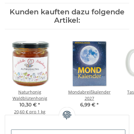
Kunden kauften dazu folgende
Artikel:
Naturhonig
Mondabreißkalender
Tas
Waldblütenhonig
2027
10,30 €
*
6,99 €
*
20,60 € pro 1 kg