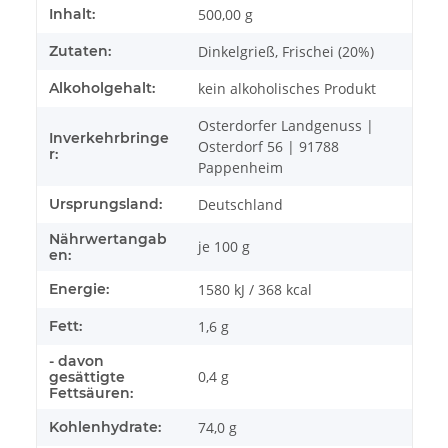
Produkteigenschaft
Wert
Inhalt:
500,00 g
Zutaten:
Dinkelgrieß, Frischei (20%)
Alkoholgehalt:
kein alkoholisches Produkt
Osterdorfer Landgenuss |
Inverkehrbringe
Osterdorf 56 | 91788
r:
Pappenheim
Ursprungsland:
Deutschland
Nährwertangab
je 100 g
en:
Energie:
1580 kJ / 368 kcal
Fett:
1,6 g
- davon
0,4 g
gesättigte
Fettsäuren:
Kohlenhydrate:
74,0 g