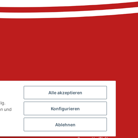
Alle akzeptieren
ig.
Konfigurieren
en
und
Ablehnen