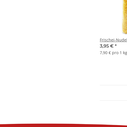
Frischei-Nude
3,95 €
*
7,90 € pro 1 k