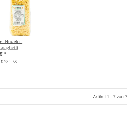
hei-Nudeln -
spaghetti
 €
*
 pro 1 kg
Artikel 1 - 7 von 7