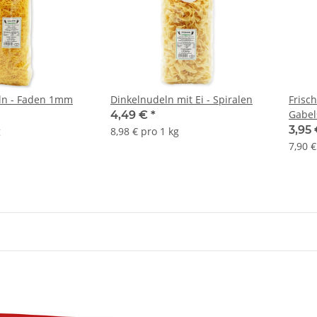
ln - Faden 1mm
Dinkelnudeln mit Ei - Spiralen
Frisc
Gabel
4,49 €
*
3,95
g
8,98 € pro 1 kg
7,90 €