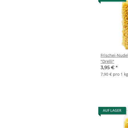
Frischei-Nudel
"Drelli"
3,95 €
*
7,90 € pro 1 k
AUF LAGER