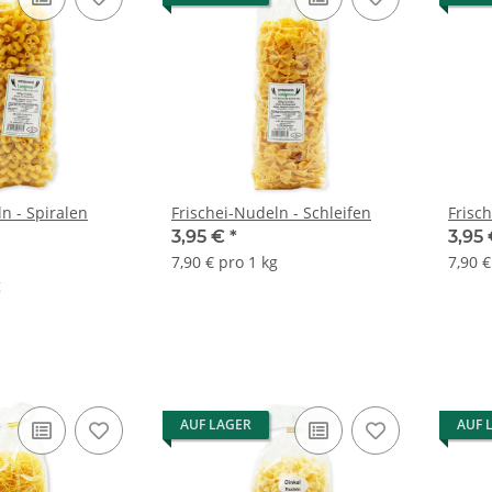
n - Spiralen
Frischei-Nudeln - Schleifen
Frisc
3,95 €
*
3,95
7,90 € pro 1 kg
7,90 €
g
AUF LAGER
AUF 