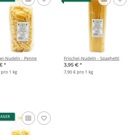
hei-Nudeln - Penne
Frischei-Nudeln - Spaghetti
 €
*
3,95 €
*
 pro 1 kg
7,90 € pro 1 kg
LAGER