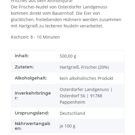
Frisches aus dem Altmühljura!
Die Frischei-Nudel von Osterdorfer Landgenuss
kommen direkt vom Bauernhof. Die Eier von
glücklichen, freilebenden Hühnern werden zusammen
mit Hartgrieß zu leckeren Nudeln verarbeitet.
Kochzeit: 8 - 10 Minuten
Produkteigenschaft
Wert
Inhalt:
500,00 g
Zutaten:
Hartgrieß, Frischei (20%)
Alkoholgehalt:
kein alkoholisches Produkt
Osterdorfer Landgenuss |
Inverkehrbringe
Osterdorf 56 | 91788
r:
Pappenheim
Ursprungsland:
Deutschland
Nährwertangab
je 100 g
en: