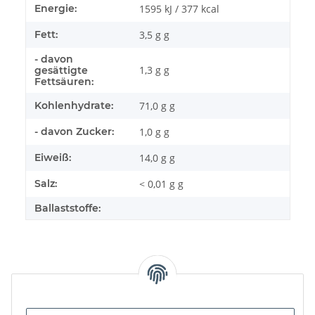
Energie:
1595 kJ / 377 kcal
Fett:
3,5 g g
- davon
1,3 g g
gesättigte
Fettsäuren:
Kohlenhydrate:
71,0 g g
- davon Zucker:
1,0 g g
Eiweiß:
14,0 g g
Salz:
< 0,01 g g
Ballaststoffe: