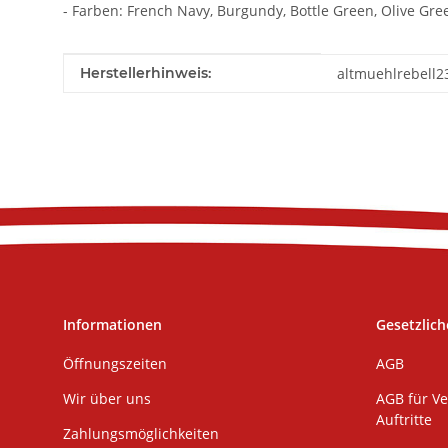
- Farben: French Navy, Burgundy, Bottle Green, Olive Gre
Produkteigenschaft
Wert
Herstellerhinweis:
altmuehlrebell2
Informationen
Gesetzlich
Öffnungszeiten
AGB
Wir über uns
AGB für Ve
Auftritte
Zahlungsmöglichkeiten