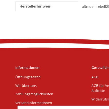
Produkteigenschaft
Wert
Herstellerhinweis:
altmuehlrebell2
Informationen
Gesetzlich
Öffnungszeiten
AGB
Wir über uns
AGB für Ve
Auftritte
Zahlungsmöglichkeiten
Widerrufs
Versandinformationen
Impressu