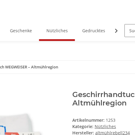
Geschenke
Nützliches
Gedrucktes
Heimatk
ch WEGWEISER – Altmühlregion
Geschirrhandtu
Altmühlregion
Artikelnummer:
1253
Kategorie:
Nützliches
Hersteller:
altmühlrebell234