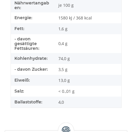
Nährwertangab
je 100 g
en:
Energie:
1580 kJ / 368 kcal
Fett:
1,6 g
- davon
0,4 g
gesättigte
Fettsäuren:
Kohlenhydrate:
74,0 g
- davon Zucker:
3,5 g
Eiweiß:
13,0 g
Salz:
< 0.,01 g
Ballaststoffe:
4,0