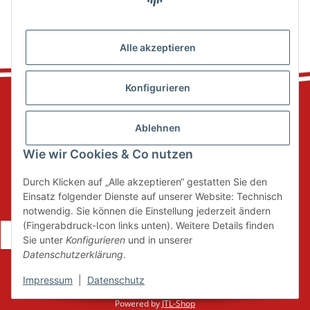
Alle akzeptieren
Konfigurieren
Ablehnen
Informationen
Wie wir Cookies & Co nutzen
Durch Klicken auf „Alle akzeptieren“ gestatten Sie den
Gesetzliche Informationen
Einsatz folgender Dienste auf unserer Website: Technisch
notwendig. Sie können die Einstellung jederzeit ändern
(Fingerabdruck-Icon links unten). Weitere Details finden
Vertrag widerrufen
Sie unter
Konfigurieren
und in unserer
Datenschutzerklärung
.
* Alle Preise inkl. gesetzlicher USt., zzgl.
Versand
Impressum
|
Datenschutz
Powered by
JTL-Shop