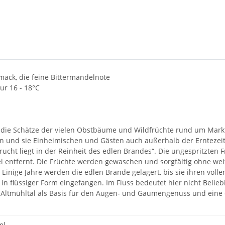
mack, die feine Bittermandelnote
ur 16 - 18°C
, die Schätze der vielen Obstbäume und Wildfrüchte rund um Mar
n und sie Einheimischen und Gästen auch außerhalb der Erntezeit
cht liegt in der Reinheit des edlen Brandes“. Die ungespritzten F
 entfernt. Die Früchte werden gewaschen und sorgfältig ohne weite
inige Jahre werden die edlen Brände gelagert, bis sie ihren volle
n flüssiger Form eingefangen. Im Fluss bedeutet hier nicht Belieb
Das Altmühltal als Basis für den Augen- und Gaumengenuss und eine
ml