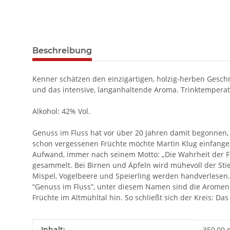
Beschreibung
Kenner schätzen den einzigartigen, holzig-herben Gesch
und das intensive, langanhaltende Aroma. Trinktemperat
Alkohol: 42% Vol.
Genuss im Fluss hat vor über 20 Jahren damit begonnen
schon vergessenen Früchte möchte Martin Klug einfange
Aufwand, immer nach seinem Motto: „Die Wahrheit der Fru
gesammelt. Bei Birnen und Äpfeln wird mühevoll der Stiel
Mispel, Vogelbeere und Speierling werden handverlesen. E
“Genuss im Fluss”, unter diesem Namen sind die Aromen i
Früchte im Altmühltal hin. So schließt sich der Kreis: 
Produkteigenschaft
Wert
Inhalt:
350,00 