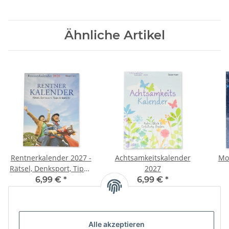
Ähnliche Artikel
Rentnerkalender 2027 -
Achtsamkeitskalender
Mo
Rätsel, Denksport, Tipps
2027
& Sprüche
6,99 €
*
6,99 €
*
Alle akzeptieren