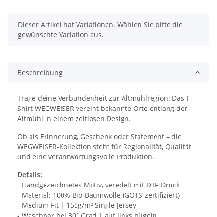
x
Dieser Artikel hat Variationen. Wählen Sie bitte die
gewünschte Variation aus.
Beschreibung
Trage deine Verbundenheit zur Altmühlregion: Das T-
Shirt WEGWEISER vereint bekannte Orte entlang der
Altmühl in einem zeitlosen Design.
Ob als Erinnerung, Geschenk oder Statement – die
WEGWEISER-Kollektion steht für Regionalität, Qualität
und eine verantwortungsvolle Produktion.
Details:
- Handgezeichnetes Motiv, veredelt mit DTF-Druck
- Material: 100% Bio-Baumwolle (GOTS-zertifiziert)
- Medium Fit | 155g/m² Single Jersey
- Waschbar bei 30° Grad | auf links bügeln