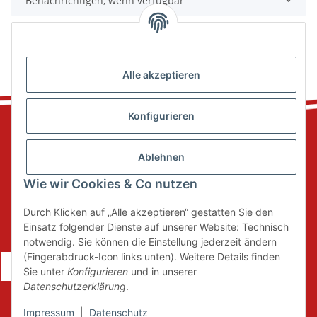
Benachrichtigen, wenn verfügbar
Alle akzeptieren
Konfigurieren
Ablehnen
Informationen
Wie wir Cookies & Co nutzen
Durch Klicken auf „Alle akzeptieren“ gestatten Sie den
Gesetzliche Informationen
Einsatz folgender Dienste auf unserer Website: Technisch
notwendig. Sie können die Einstellung jederzeit ändern
(Fingerabdruck-Icon links unten). Weitere Details finden
Vertrag widerrufen
Sie unter
Konfigurieren
und in unserer
Datenschutzerklärung
.
* Alle Preise inkl. gesetzlicher USt., zzgl.
Versand
Impressum
|
Datenschutz