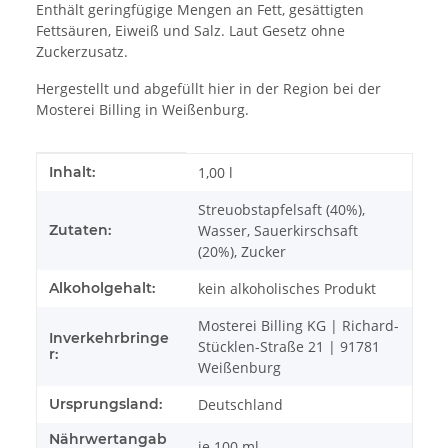
Enthält geringfügige Mengen an Fett, gesättigten
Fettsäuren, Eiweiß und Salz. Laut Gesetz ohne
Zuckerzusatz.
Hergestellt und abgefüllt hier in der Region bei der
Mosterei Billing in Weißenburg.
Produkteigenschaft
Wert
Inhalt:
1,00 l
Streuobstapfelsaft (40%),
Zutaten:
Wasser, Sauerkirschsaft
(20%), Zucker
Alkoholgehalt:
kein alkoholisches Produkt
Mosterei Billing KG | Richard-
Inverkehrbringe
Stücklen-Straße 21 | 91781
r:
Weißenburg
Ursprungsland:
Deutschland
Nährwertangab
je 100 ml