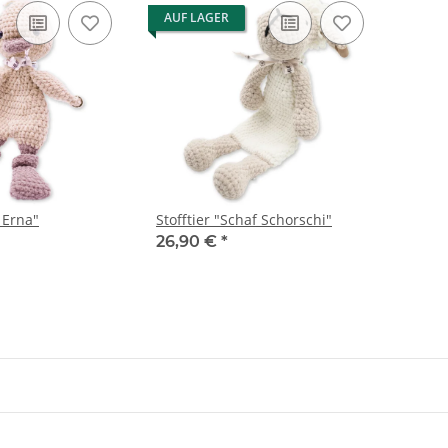
AUF LAGER
e Erna"
Stofftier "Schaf Schorschi"
26,90 €
*