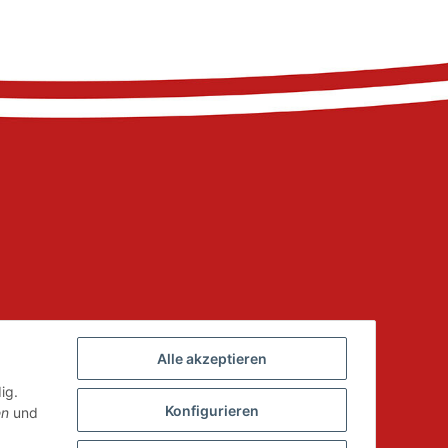
Alle akzeptieren
ig.
Konfigurieren
en
und