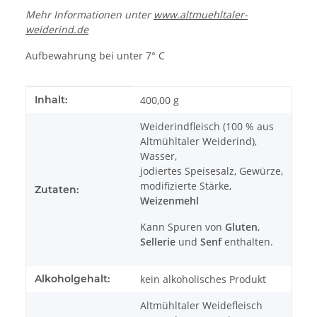
Mehr Informationen unter
www.altmuehltaler-
weiderind.de
Aufbewahrung bei unter 7° C
Produkteigenschaft
Wert
Inhalt:
400,00 g
Weiderindfleisch (100 % aus
Altmühltaler Weiderind),
Wasser,
jodiertes Speisesalz, Gewürze,
modifizierte Stärke,
Zutaten:
Weizenmehl
Kann Spuren von
Gluten
,
Sellerie
und
Senf
enthalten.
Alkoholgehalt:
kein alkoholisches Produkt
Altmühltaler Weidefleisch